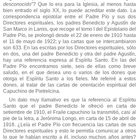
desconocido
”? Que lo era para la Iglesia, al menos hasta
bien entrado el siglo XX, lo puede acreditar este dato. La
correspondencia epistolar entre el Padre Pío y sus dos
Directores espirituales, los padres Benedicto y Agustín de
San Marco in Lamis, que recoge el tomo I del Epistolario del
Padre Pío, se prolongó desde el 22 de enero de 1910 hasta
el 11 de mayo de 1922; y las cartas que se intercambiaron
son 633. En las escritas por los Directores espirituales, sólo
en dos, una del padre Benedicto y otra del padre Agustín,
hay una referencia expresa al Espíritu Santo. En las del
Padre Pío encontramos siete, seis de ellas como breve
saludo, en el que desea uno o varios de los dones que
otorga el Espíritu Santo a los fieles. Me referiré a estos
dones, al tratar de las cartas de orientación espiritual del
Capuchino de Pietrelcina.
Un dato muy llamativo es que la referencia al Espíritu
Santo que el padre Benedicto le ofreció en carta de
setiembre de 1910, el Fraile capuchino la transmitió, casi al
pie de la letra, a Jerónima Longo, en carta de 15 de abril de
1918. ¿Leía el Padre Pío con frecuencia las cartas de sus
Directores espirituales y esto le permitía comunicar a otros
lo que le habían escrito a él, incluso muchos años antes?