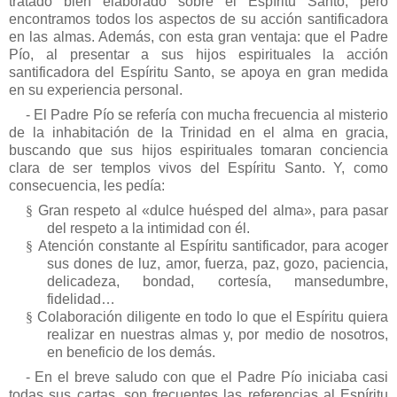
tratado bien elaborado sobre el Espíritu Santo; pero
encontramos todos los aspectos de su acción santificadora
en las almas. Además, con esta gran ventaja: que el Padre
Pío, al presentar a sus hijos espirituales la acción
santificadora del Espíritu Santo, se apoya en gran medida
en su experiencia personal.
-
El Padre Pío se refería con mucha frecuencia al misterio
de la inhabitación de la Trinidad en el alma en gracia,
buscando que sus hijos espirituales tomaran conciencia
clara de ser templos vivos del Espíritu Santo. Y, como
consecuencia, les pedía:
§
Gran respeto al «dulce huésped del alma», para pasar
del respeto a la intimidad con él.
§
Atención constante al Espíritu santificador, para acoger
sus dones de luz, amor, fuerza, paz, gozo, paciencia,
delicadeza, bondad, cortesía, mansedumbre,
fidelidad…
§
Colaboración diligente en todo lo que el Espíritu quiera
realizar en nuestras almas y, por medio de nosotros,
en beneficio de los demás.
- En el breve saludo con que el Padre Pío iniciaba casi
todas sus cartas, son frecuentes las referencias al Espíritu