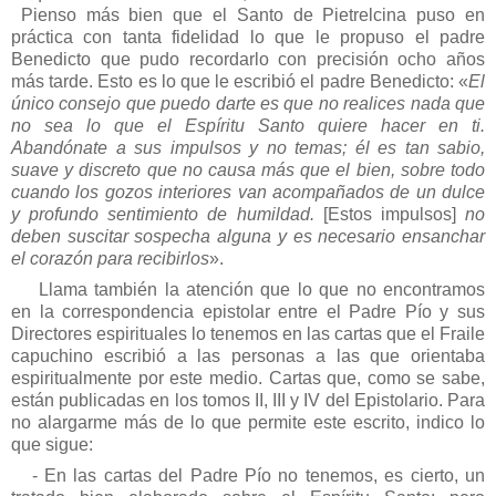
Pienso más bien que el Santo de Pietrelcina puso en
práctica con tanta fidelidad lo que le propuso el padre
Benedicto que pudo recordarlo con precisión ocho años
más tarde. Esto es lo que le escribió el padre Benedicto: «
El
único consejo que puedo darte es que no realices nada que
no sea lo que el Espíritu Santo quiere hacer en ti.
Abandónate a sus impulsos y no temas; él es tan sabio,
suave y discreto que no causa más que el bien, sobre todo
cuando los gozos interiores van acompañados de un dulce
y profundo sentimiento de humildad.
[Estos impulsos]
no
deben suscitar sospecha alguna y es necesario ensanchar
el corazón para recibirlos
».
Llama también la atención que lo que no encontramos
en la correspondencia epistolar entre el Padre Pío y sus
Directores espirituales lo tenemos en las cartas que el Fraile
capuchino escribió a las personas a las que orientaba
espiritualmente por este medio. Cartas que, como se sabe,
están publicadas en los tomos II, III y IV del Epistolario. Para
no alargarme más de lo que permite este escrito, indico lo
que sigue:
- En las cartas del Padre Pío no tenemos, es cierto, un