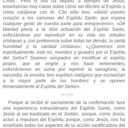
Cristo”. Pero sí nos ha dejado, a ejemplo de Jesús,
enseñanzas muy claras sobre cómo ser dóciles al Espíritu y
cómo colaborar con él. Cito sólo tres: «
Abrid vuestro
corazón a los carismas del Espíritu Santo, que espera
cualquier gesto de vuestra parte para enriqueceros
»; «
Dé
libertad plena a la libre actuación del Espíritu Santo,
esforzándose por reproducir en su vida las virtudes
cristianas y, con preferencia sobre todas las demás, la santa
humildad y la caridad cristiana
»;
«¿Queremos vivir
espiritualmente, esto es, movidos y guiados por el Espíritu
del Señor? Seamos avispados en mortificar el espíritu
propio, que se engríe y nos hace vehementes;
esforcémonos en suma por reprimir la vanagloria, la
iracundia, la envidia: tres espíritus malignos que esclavizan
a la mayor parte de los hombres y se oponen
tremendamente al Espíritu del Señor
».
--- - ---
Porque al recibir el sacramento de la confirmación tuvo
una experiencia extraordinaria del Espíritu Santo, como
Jesús al ser bautizado en el Jordán; porque, como Jesús,
actuó a impulsos del Espíritu; porque, como Jesús, nos ha
enseñado todos los aspectos de la acción santificadora del