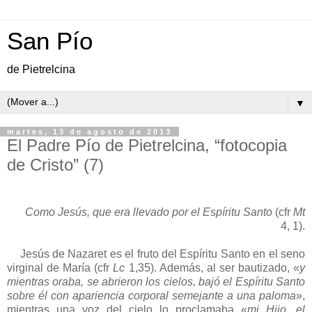
San Pío
de Pietrelcina
▼
martes, 13 de agosto de 2013
El Padre Pío de Pietrelcina, “fotocopia
de Cristo” (7)
Como Jesús, que era llevado por el Espíritu
Santo
(cfr
Mt
4, 1).
Jesús de Nazaret es el fruto del Espíritu Santo en el seno
virginal de María (cfr
Lc
1,35). Además, al ser bautizado, «
y
mientras oraba, se abrieron los cielos, bajó el Espíritu Santo
sobre él con apariencia corporal semejante a una paloma
»,
mientras una voz del cielo lo proclamaba «
mi Hijo, el