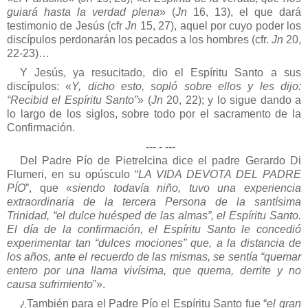
guiará hasta la verdad plena
» (
Jn
16, 13), el que dará
testimonio de Jesús (cfr
Jn
15, 27), aquel por cuyo poder los
discípulos perdonarán los pecados a los hombres (cfr.
Jn
20,
22-23)…
Y Jesús, ya resucitado, dio el Espíritu Santo a sus
discípulos: «
Y, dicho esto, sopló sobre ellos y les dijo:
“Recibid el Espíritu Santo”
» (
Jn
20, 22); y lo sigue dando a
lo largo de los siglos, sobre todo por el sacramento de la
Confirmación.
--- - ---
Del Padre Pío de Pietrelcina dice el padre Gerardo Di
Flumeri, en su opúsculo “
LA VIDA DEVOTA DEL PADRE
PÍO
”, que «
siendo todavía niño, tuvo una experiencia
extraordinaria de la tercera Persona de la santísima
Trinidad, “el dulce huésped de las almas”, el Espíritu Santo.
El día de la confirmación, el Espíritu Santo le concedió
experimentar tan “dulces mociones” que, a la distancia de
los años, ante el recuerdo de las mismas, se sentía “quemar
entero por una llama vivísima, que quema, derrite y no
causa sufrimiento
”».
¿También para el Padre Pío el Espíritu Santo fue “
el gran