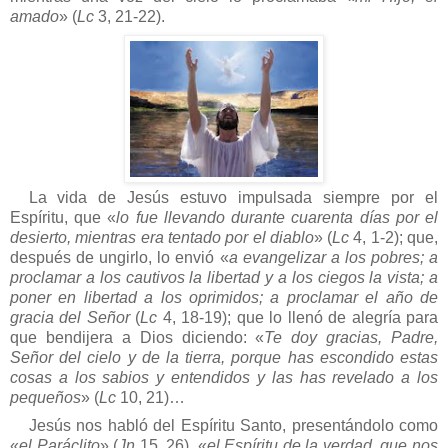
amado
» (
Lc
3, 21-22).
La vida de Jesús estuvo impulsada siempre por el
Espíritu, que «
lo fue llevando durante cuarenta días por el
desierto, mientras era tentado por el diablo
» (
Lc
4, 1-2); que,
después de ungirlo, lo envió «
a evangelizar a los pobres; a
proclamar a los cautivos la libertad y a los ciegos la vista; a
poner en libertad a los oprimidos; a proclamar el año de
gracia del Señor
(
Lc
4, 18-19); que lo llenó de alegría para
que bendijera a Dios diciendo: «
Te doy gracias, Padre,
Señor del cielo y de la tierra, porque has escondido estas
cosas a los sabios y entendidos y las has revelado a los
pequeños
» (
Lc
10, 21)…
Jesús nos habló del Espíritu Santo, presentándolo como
«
el Paráclito
» (
Jn
15, 26), «
el Espíritu de la verdad, que nos