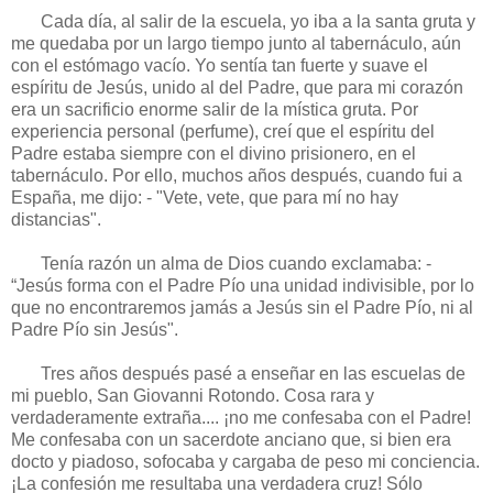
Cada día, al salir de la escuela, yo iba a la santa gruta y
me quedaba por un largo tiempo junto al tabernáculo, aún
con el estómago vacío. Yo sentía tan fuerte y suave el
espíritu de Jesús, unido al del Padre, que para mi corazón
era un sacrificio enorme salir de la mística gruta. Por
experiencia personal (perfume), creí que el espíritu del
Padre estaba siempre con el divino prisionero, en el
tabernáculo. Por ello, muchos años después, cuando fui a
España, me dijo: - "Vete, vete, que para mí no hay
distancias".
Tenía razón un alma de Dios cuando exclamaba: -
“Jesús forma con el Padre Pío una unidad indivisible, por lo
que no encontraremos jamás a Jesús sin el Padre Pío, ni al
Padre Pío sin Jesús".
Tres años después pasé a enseñar en las escuelas de
mi pueblo, San Giovanni Roton­do. Cosa rara y
verdaderamente ex­traña.... ¡no me confesaba con el Padre!
Me confesaba con un sacerdote anciano que, si bien era
docto y piadoso, sofocaba y cargaba de peso mi conciencia.
¡La confesión me resul­taba una verdadera cruz! Sólo