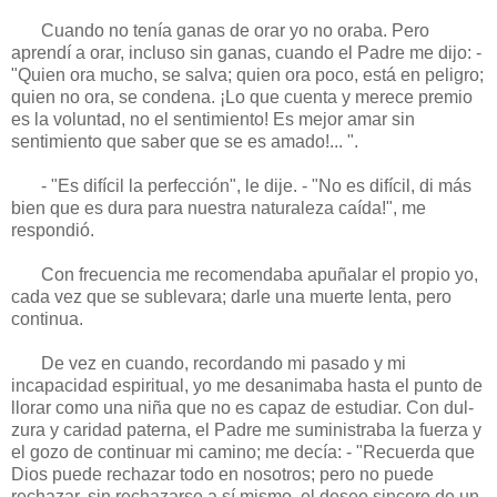
Cuando no tenía ganas de orar yo no oraba. Pero
aprendí a orar, incluso sin ganas, cuando el Padre me dijo: -
"Quien ora mucho, se salva; quien ora poco, está en pe­ligro;
quien no ora, se condena. ¡Lo que cuen­ta y merece premio
es la voluntad, no el sentimiento! Es mejor amar sin
sentimien­to que saber que se es amado!... ".
- "Es difícil la perfección", le dije. - "No es difícil, di más
bien que es dura para nuestra naturaleza caída!", me
respondió.
Con frecuencia me recomendaba apuña­lar el propio yo,
cada vez que se sublevara; darle una muerte lenta, pero
continua.
De vez en cuando, recordando mi pasa­do y mi
incapacidad espiritual, yo me desanimaba hasta el punto de
llorar como una niña que no es capaz de estudiar. Con dul­
zura y caridad paterna, el Padre me sumi­nistraba la fuerza y
el gozo de continuar mi camino; me decía: - "Recuerda que
Dios puede rechazar todo en nosotros; pero no puede
rechazar, sin rechazarse a sí mismo, el deseo sincero de un