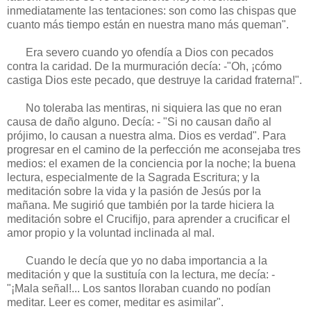
inmediatamente las tentaciones: son como las chispas que
cuanto más tiempo están en nuestra mano más queman".
Era severo cuando yo ofendía a Dios con pecados
contra la caridad. De la murmuración decía: -"Oh, ¡cómo
castiga Dios este peca­do, que destruye la caridad fraterna!".
No toleraba las mentiras, ni siquiera las que no eran
causa de daño alguno. Decía: - "Si no causan daño al
prójimo, lo causan a nuestra alma. Dios es verdad". Para
progre­sar en el camino de la perfección me acon­sejaba tres
medios: el examen de la concien­cia por la noche; la buena
lectura, especial­mente de la Sagrada Escritura; y la
meditación sobre la vida y la pasión de Jesús por la
mañana. Me sugirió que también por la tarde hiciera la
meditación sobre el Crucifi­jo, para aprender a crucificar el
amor pro­pio y la voluntad inclinada al mal.
Cuando le decía que yo no daba impor­tancia a la
meditación y que la sustituía con la lectura, me decía: -
"¡Mala señal!... Los santos lloraban cuando no podían
meditar. Leer es comer, meditar es asimilar".