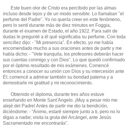
Este buen olor de Cristo era percibido por las almas
incluso desde lejos y de un modo sensible. Lo llamaban "el
perfume del Padre". Yo no quería creer en este fenóme­no,
pero lo sentí durante más de diez minu­tos en Foggia,
durante el examen de Estado, el año 1922. Para salir de
dudas le pregunté a él qué significaba su perfume. Con toda
sencillez dijo: - "Mi presencia". En efecto, yo me había
encomendado mucho a sus ora­ciones antes de partir y me
había dicho: - "Vete tranquila, los profesores deberán hacer
sus cuentas conmigo y con Dios". Lo que quedó confirmado
por el óptimo resultado de mis exámenes. Comencé
entonces a conocer su unión con Dios y su intercesión ante
Él; comencé a admirar también su bondad pa­terna y a
demostrarle mi gratitud y mi reconocimiento.
Obtenido el diploma, durante tres años estuve
enseñando en Monte Sant’Angelo. ¡Muy a pesar mío me
alejé del Padre! Antes de partir me dio la bendición,
diciéndome: - “Ánimo, estaré siempre junto a ti, pero no lo
digas a nadie; visita la gruta del Arcángel, ante Jesús
Sacramentado me encontrarás".