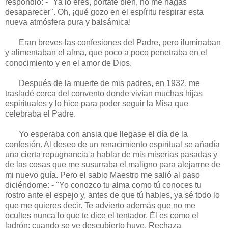
respondió: - "Ya lo eres, pór­tate bien, no me hagas
desaparecer". Oh, ¡qué gozo en el espíritu respirar esta
nueva atmósfera pura y balsámica!
Eran breves las confesiones del Padre, pero iluminaban
y alimentaban el alma, que poco a poco penetraba en el
conocimiento y en el amor de Dios.
Después de la muerte de mis padres, en 1932, me
trasladé cerca del convento donde vivían muchas hijas
espirituales y lo hice para poder seguir la Misa que
celebraba el Padre.
Yo esperaba con ansia que llegase el día de la
confesión. Al deseo de un renacimien­to espiritual se añadía
una cierta repugnan­cia a hablar de mis miserias pasadas y
de las cosas que me susurraba el maligno para alejarme de
mi nuevo guía. Pero el sabio Maestro me salió al paso
diciéndome: - "Yo conozco tu alma como tú conoces tu
rostro ante el espe­jo y, antes de que tú ha­bles, ya sé todo lo
que me quieres decir. Te ad­vierto ade­más que no me
ocultes nunca lo que te dice el tentador. Él es como el
ladrón: cuando se ve descu­bierto huye. Rechaza