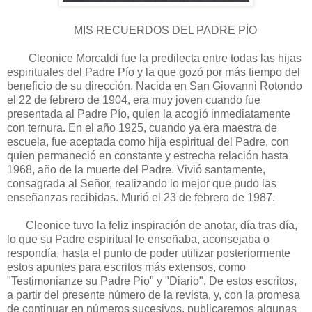
MIS RECUERDOS DEL PADRE PÍO
Cleonice Morcaldi fue la predilecta entre to­das las hijas
espirituales del Padre Pío y la que gozó por más tiempo del
beneficio de su direc­ción. Nacida en San Giovanni Rotondo
el 22 de febrero de 1904, era muy joven cuando fue
presentada al Padre Pío, quien la acogió inmediata­mente
con ternura.
En el año 1925, cuando ya era maestra de
escuela, fue aceptada como hija espiritual del Padre, con
quien permaneció en constante y estrecha relación hasta
1968, año de la muerte del Padre. Vivió santamente,
consagrada al Señor, realizando lo mejor que pudo las
ense­ñanzas recibidas. Murió el 23 de febrero de 1987.
Cleonice tuvo la feliz inspiración de anotar, día tras día,
lo que su Padre espiritual le enseña­ba, aconsejaba o
respondía, hasta el punto de poder utilizar posteriormente
estos apuntes para escritos más extensos, como
"Testimonianze su Pa­dre Pio" y "Diario". De estos escritos,
a partir del presente número de la revista, y, con la promesa
de continuar en números sucesivos, publicaremos algunas