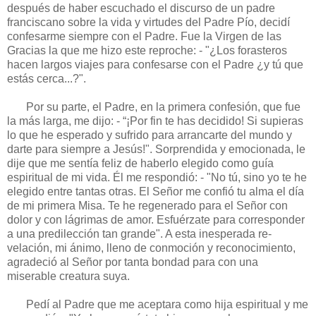
después de haber escuchado el discurso de un padre
franciscano sobre la vida y virtudes del Padre Pío, decidí
confesarme siempre con el Pa­dre. Fue la Virgen de las
Gracias la que me hizo este reproche: - "¿Los forasteros
hacen largos viajes para confesarse con el Padre ¿y tú que
estás cerca...?".
Por su parte, el Pa­dre, en la primera confesión, que fue
la más larga, me dijo: - “¡Por fin te has decidi­do! Si supie­ras
lo que he esperado y sufrido para arrancarte del mundo y
darte para siempre a Je­sús!". Sor­prendida y emocionada, le
dije que me sen­tía feliz de haberlo elegido como guía
espiritual de mi vida. Él me respondió: - "No tú, sino yo te he
elegido entre tantas otras. El Señor me confió tu alma el día
de mi primera Misa. Te he rege­nerado para el Señor con
dolor y con lágrimas de amor. Esfuérzate para corresponder
a una predilección tan grande". A esta inesperada re­
velación, mi ánimo, lleno de conmoción y re­conocimiento,
agradeció al Señor por tanta bondad para con una
miserable creatura suya.
Pedí al Padre que me aceptara como hija espiritual y me