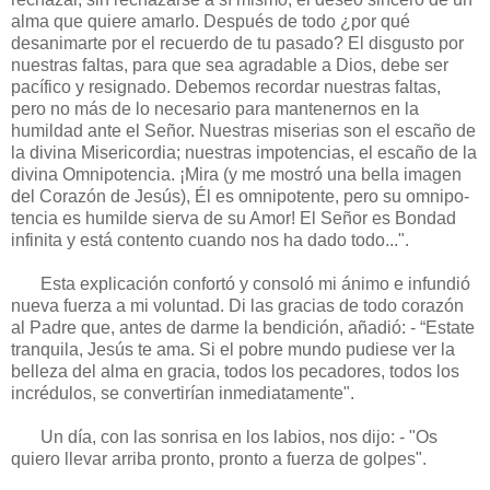
alma que quiere amarlo. Des­pués de todo ¿por qué
desanimarte por el recuerdo de tu pasado? El disgusto por
nues­tras faltas, para que sea agradable a Dios, debe ser
pacífico y resignado. Debemos recordar nuestras faltas,
pero no más de lo necesario para mantenernos en la
humildad ante el Señor. Nuestras miserias son el escaño de
la divina Misericordia; nuestras impotencias, el escaño de la
divina Omnipotencia. ¡Mira (y me mostró una bella imagen
del Corazón de Jesús), Él es omnipotente, pero su omnipo­
tencia es humilde sierva de su Amor! El Se­ñor es Bondad
infinita y está contento cuan­do nos ha dado todo...".
Esta explicación confortó y consoló mi ánimo e infundió
nueva fuerza a mi volun­tad. Di las gracias de todo corazón
al Padre que, antes de darme la bendición, añadió: - “Estate
tranquila, Jesús te ama. Si el pobre mundo pudiese ver la
belleza del alma en gracia, todos los pecadores, todos los
incré­dulos, se convertirían inmediatamente".
Un día, con las sonrisa en los labios, nos dijo: - "Os
quiero llevar arriba pronto, pronto a fuerza de golpes".