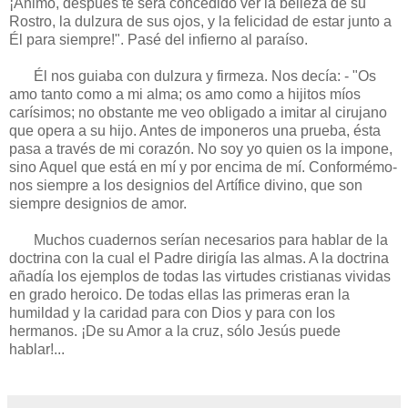
¡Ánimo, después te será concedi­do ver la belleza de su
Rostro, la dulzura de sus ojos, y la felicidad de estar junto a
Él para siempre!". Pasé del infierno al paraíso.
Él nos guiaba con dulzura y firmeza. Nos decía: - "Os
amo tanto como a mi alma; os amo como a hijitos míos
carísimos; no obs­tante me veo obligado a imitar al cirujano
que opera a su hijo. Antes de imponeros una prueba, ésta
pasa a través de mi corazón. No soy yo quien os la impone,
sino Aquel que está en mí y por encima de mí. Conformémo­
nos siempre a los designios del Artífice divi­no, que son
siempre designios de amor.
Muchos cuadernos serían necesarios para hablar de la
doctrina con la cual el Padre dirigía las almas. A la doctrina
añadía los ejemplos de todas las virtudes cristianas vividas
en grado heroico. De todas ellas las primeras eran la
humildad y la caridad para con Dios y para con los
hermanos. ¡De su Amor a la cruz, sólo Jesús puede
hablar!...