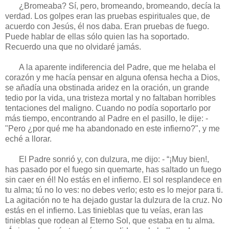
¿Bromeaba? Sí, pero, bromeando, bro­meando, decía la
verdad. Los golpes eran las pruebas espirituales que, de
acuerdo con Je­sús, él nos daba. Eran pruebas de fuego.
Pue­de hablar de ellas sólo quien las ha soportado.
Recuerdo una que no olvidaré jamás.
A la aparente indiferencia del Padre, que me helaba el
corazón y me hacía pensar en alguna ofensa hecha a Dios,
se añadía una obstinada aridez en la oración, un grande
tedio por la vida, una tristeza mortal y no faltaban horribles
tentaciones del maligno. Cuando no podía soportarlo por
más tiem­po, encontrando al Padre en el pasillo, le dije: -
"Pero ¿por qué me ha abandonado en este infierno?", y me
eché a llorar.
El Padre sonrió y, con dulzura, me dijo: - “¡Muy bien!,
has pasado por el fuego sin quemarte, has saltado un fuego
sin caer en él! No estás en el infierno. El sol resplandece en
tu alma; tú no lo ves: no debes verlo; esto es lo mejor para ti.
La agitación no te ha dejado gustar la dulzura de la cruz. No
estás en el infierno. Las tinieblas que tu veías, eran las
tinieblas que rodean al Eterno Sol, que estaba en tu alma.