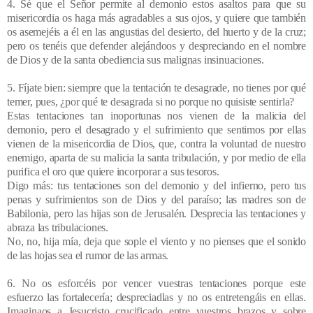
4. Sé que el Señor permite al demonio estos asaltos para que su
misericordia os haga más agradables a sus ojos, y quiere que también
os asemejéis a él en las angustias del desierto, del huerto y de la cruz;
pero os tenéis que defender alejándoos y despreciando en el nombre
de Dios y de la santa obediencia sus malignas insinuaciones.
5. Fíjate bien: siempre que la tentación te desagrade, no tienes por qué
temer, pues, ¿por qué te desagrada si no porque no quisiste sentirla?
Estas tentaciones tan inoportunas nos vienen de la malicia del
demonio, pero el desagrado y el sufrimiento que sentimos por ellas
vienen de la misericordia de Dios, que, contra la voluntad de nuestro
enemigo, aparta de su malicia la santa tribulación, y por medio de ella
purifica el oro que quiere incorporar a sus tesoros.
Digo más: tus tentaciones son del demonio y del infierno, pero tus
penas y sufrimientos son de Dios y del paraíso; las madres son de
Babilonia, pero las hijas son de Jerusalén. Desprecia las tentaciones y
abraza las tribulaciones.
No, no, hija mía, deja que sople el viento y no pienses que el sonido
de las hojas sea el rumor de las armas.
6. No os esforcéis por vencer vuestras tentaciones porque este
esfuerzo las fortalecería; despreciadlas y no os entretengáis en ellas.
Imaginaos a Jesucristo crucificado entre vuestros brazos y sobre