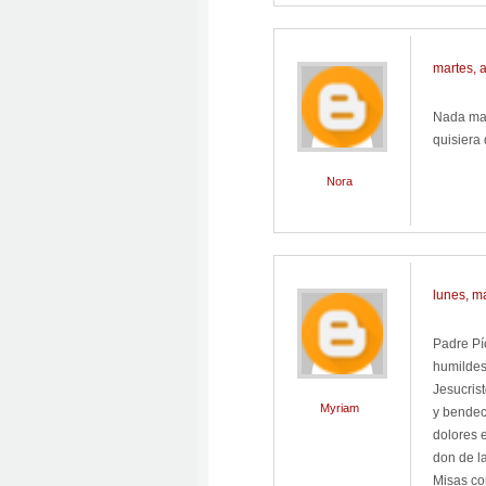
martes, 
Nada mar
quisiera
Nora
lunes, m
Padre Pí
humildes
Jesucris
Myriam
y bendeci
dolores 
don de la
Misas co