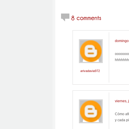
domingo,
ooooooo
hhhhhhh
arivadavia972
viernes, 
Cómo afi
y cada p