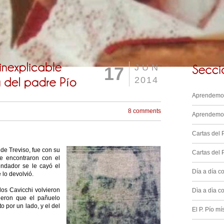
JUN
17
2014
Aprendemos
8 comments
Aprendemos
Cartas del P
e Treviso, fue con su
Cartas del 
e encontraron con el
endador se le cayó el
Día a día co
 lo devolvió.
 los Cavicchi volvieron
Dìa a dìa c
ieron que el pañuelo
o por un lado, y el del
El P. Pío mí