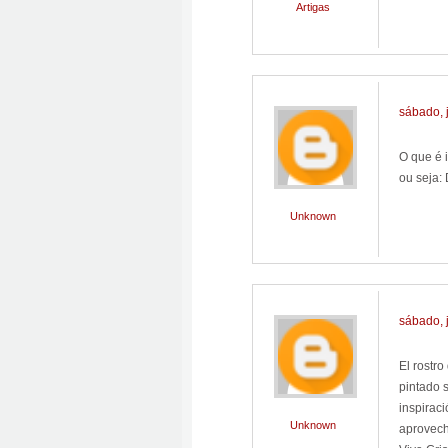
Artigas
sábado, 
O que é 
ou seja:
Unknown
sábado, 
El rostro
pintado 
inspiraci
Unknown
aprovech