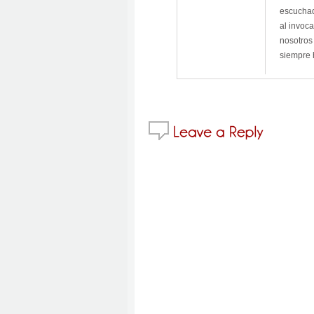
escuchad
al invoc
nosotros
siempre