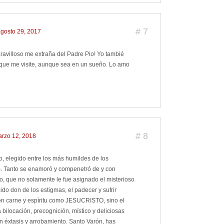
#
7
agosto 29, 2017
avilloso me extraña del Padre Pio! Yo tambié
 que me visite, aunque sea en un sueño. Lo amo
#
8
arzo 12, 2018
o, elegido entre los más humildes de los
. Tanto se enamoró y compenetró de y con
to, que no solamente le fue asignado el misterioso
do don de los estigmas, el padecer y sufrir
en carne y espíritu como JESUCRISTO, sino el
 bilocación, precognición, místico y deliciosas
n éxtasis y arrobamiento. Santo Varón, has