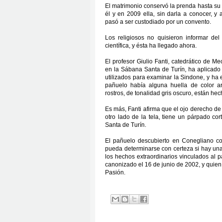
El matrimonio conservó la prenda hasta su 
él y en 2009 ella, sin darla a conocer, y
pasó a ser custodiado por un convento.
Los religiosos no quisieron informar d
científica, y ésta ha llegado ahora.
El profesor Giulio Fanti, catedrático de 
en la Sábana Santa de Turín, ha aplicado 
utilizados para examinar la Sindone, y ha
pañuelo había alguna huella de color ar
rostros, de tonalidad gris oscuro, están hec
Es más, Fanti afirma que el ojo derecho de 
otro lado de la tela, tiene un párpado co
Santa de Turín.
El pañuelo descubierto en Conegliano co
pueda determinarse con certeza si hay una
los hechos extraordinarios vinculados al 
canonizado el 16 de junio de 2002, y quien 
Pasión.