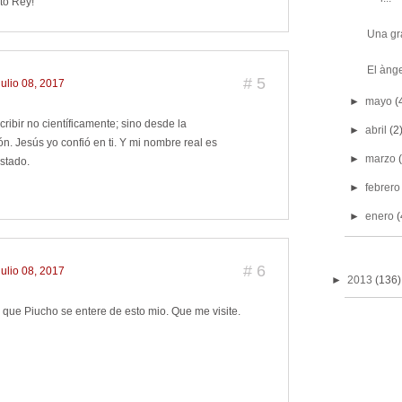
to Rey!
Una gr
El ànge
#
5
julio 08, 2017
►
mayo
(
ribir no científicamente; sino desde la
►
abril
(2
ón. Jesús yo confió en ti. Y mi nombre real es
►
marzo
ostado.
►
febrero
►
enero
(
#
6
julio 08, 2017
►
2013
(136)
 que Piucho se entere de esto mio. Que me visite.