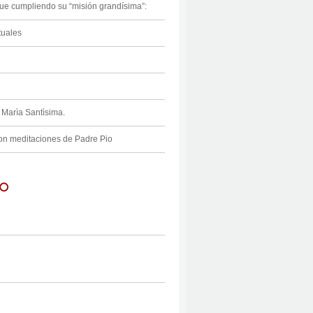
igue cumpliendo su “misión grandísima”:
tuales
 Marìa Santìsima.
n meditaciones de Padre Pio