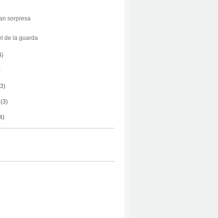
an sorpresa
l de la guarda
4)
)
(3)
(3)
4)