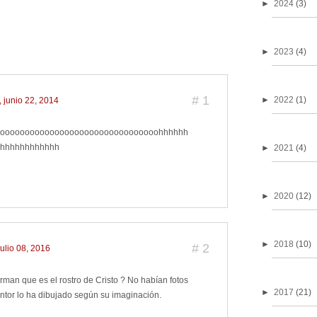
►
2024
(3)
►
2023
(4)
#
1
►
2022
(1)
 junio 22, 2014
oooooooooooooooooooooooooooooooohhhhhh
hhhhhhhhhhhh
►
2021
(4)
►
2020
(12)
►
2018
(10)
#
2
julio 08, 2016
rman que es el rostro de Cristo ? No habían fotos
►
2017
(21)
intor lo ha dibujado según su imaginación.