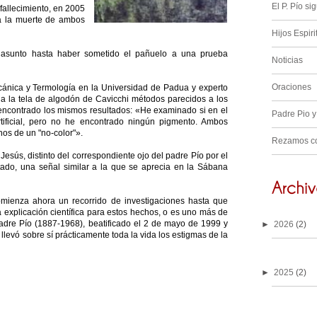
El P. Pío s
fallecimiento, en 2005
 a la muerte de ambos
Hijos Espiri
el asunto hasta haber sometido el pañuelo a una prueba
Noticias
Oraciones
Mecánica y Termología en la Universidad de Padua y experto
a la tela de algodón de Cavicchi métodos parecidos a los
 encontrado los mismos resultados: «He examinado si en el
Padre Pio y
tificial, pero no he encontrado ningún pigmento. Ambos
hos de un "no-color"».
Rezamos co
Jesús, distinto del correspondiente ojo del padre Pío por el
rtado, una señal similar a la que se aprecia en la Sábana
mienza ahora un recorrido de investigaciones hasta que
 explicación científica para estos hechos, o es uno más de
padre Pío (1887-1968), beatificado el 2 de mayo de 1999 y
►
2026
(2)
llevó sobre sí prácticamente toda la vida los estigmas de la
►
2025
(2)