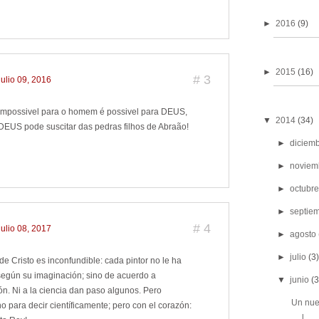
►
2016
(9)
►
2015
(16)
#
3
julio 09, 2016
impossivel para o homem é possivel para DEUS,
▼
2014
(34)
 DEUS pode suscitar das pedras filhos de Abraão!
►
diciem
►
noviem
►
octubre
►
septie
#
4
julio 08, 2017
►
agosto
►
julio
(3)
 de Cristo es inconfundible: cada pintor no le ha
según su imaginación; sino de acuerdo a
▼
junio
(3
ón. Ni a la ciencia dan paso algunos. Pero
Un nue
o para decir científicamente; pero con el corazón:
l...