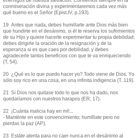
enemigos de nuestra salvación. Confiemos siempre en la
conmiseración divina y experimentaremos cada vez más
qué bueno es el Señor (Epist.IV, p.193).
19 Antes que nada, debes humillarte ante Dios más bien
que hundirte en el desánimo, si él te reserva los sufrimientos
de su Hijo y quiere hacerte experimentar tu propia debilidad;
debes dirigirle la oración de la resignación y de la
esperanza si es que caes por debilidad, y debes
agradecerle tantos beneficios con que te va enriqueciendo
(T, 54).
20 ¿Qué es lo que puedo hacer yo? Todo viene de Dios. Yo
sólo soy rico en una cosa, en una infinita indigencia (T, 119).
21 Si Dios nos quitase todo lo que nos ha dado, nos
quedaríamos con nuestros harapos (ER, 17).
22 ¡Cuánta malicia hay en mí!...
- Manténte en este convencimiento; humíllate pero no
pierdas la paz (AP).
23 Estáte atenta para no caer nunca en el desánimo al