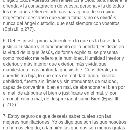
dirigido todos vuestros pensamientos a Dios, para hacerle la
ofrenda y la consagración de vuestra persona y la de todos
los cristianos. Ofreced además para gloria de su divina
majestad el descanso que vais a tomar y no os olvidéis
nunca del ángel custodio, que está siempre con vosotros
(Epist.II, p.277).
6 Debes insistir principalmente en lo que es la base de la
justicia cristiana y el fundamento de la bondad, es decir, en
la virtud de la que Jesús, de forma explícita, se presenta
como modelo; me refiero a la humildad. Humildad interior y
exterior, y más interior que exterior, más vivida que
manifestada, más profunda que visible. Considérate, mi
queridísima hija, lo que eres en realidad: nada, miseria,
debilidad, fuente sin límites y sin atenuantes de maldad,
capaz de convertir el bien en mal, de abandonar el bien por
el mal, de atribuirte el bien o justificarte en el mal, y, por
amor al mismo mal, de despreciar al sumo Bien (Epist.III,
p.713).
7 Estoy seguro de que deseáis saber cuáles son las
mejores humillaciones. Yo os digo que son las que nosotros
no hemos elegido, o también las que nos son menos gratas,