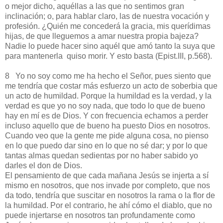
o mejor dicho, aquéllas a las que no sentimos gran
inclinación; o, para hablar claro, las de nuestra vocación y
profesión. ¿Quién me concederá la gracia, mis querídimas
hijas, de que lleguemos a amar nuestra propia bajeza?
Nadie lo puede hacer sino aquél que amó tanto la suya que
para mantenerla quiso morir. Y esto basta (Epist.III, p.568).
8 Yo no soy como me ha hecho el Señor, pues siento que
me tendría que costar más esfuerzo un acto de soberbia que
un acto de humildad. Porque la humildad es la verdad, y la
verdad es que yo no soy nada, que todo lo que de bueno
hay en mí es de Dios. Y con frecuencia echamos a perder
incluso aquello que de bueno ha puesto Dios en nosotros.
Cuando veo que la gente me pide alguna cosa, no pienso
en lo que puedo dar sino en lo que no sé dar; y por lo que
tantas almas quedan sedientas por no haber sabido yo
darles el don de Dios.
El pensamiento de que cada mañana Jesús se injerta a sí
mismo en nosotros, que nos invade por completo, que nos
da todo, tendría que suscitar en nosotros la rama o la flor de
la humildad. Por el contrario, he ahí cómo el diablo, que no
puede injertarse en nosotros tan profundamente como