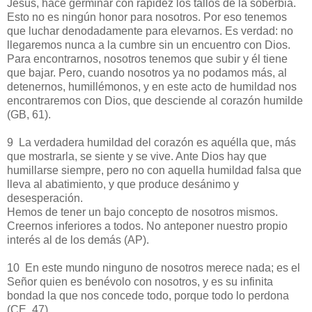
Jesús, hace germinar con rapidez los tallos de la soberbia.
Esto no es ningún honor para nosotros. Por eso tenemos
que luchar denodadamente para elevarnos. Es verdad: no
llegaremos nunca a la cumbre sin un encuentro con Dios.
Para encontrarnos, nosotros tenemos que subir y él tiene
que bajar. Pero, cuando nosotros ya no podamos más, al
detenernos, humillémonos, y en este acto de humildad nos
encontraremos con Dios, que desciende al corazón humilde
(GB, 61).
9 La verdadera humildad del corazón es aquélla que, más
que mostrarla, se siente y se vive. Ante Dios hay que
humillarse siempre, pero no con aquella humildad falsa que
lleva al abatimiento, y que produce desánimo y
desesperación.
Hemos de tener un bajo concepto de nosotros mismos.
Creernos inferiores a todos. No anteponer nuestro propio
interés al de los demás (AP).
10 En este mundo ninguno de nosotros merece nada; es el
Señor quien es benévolo con nosotros, y es su infinita
bondad la que nos concede todo, porque todo lo perdona
(CE, 47).