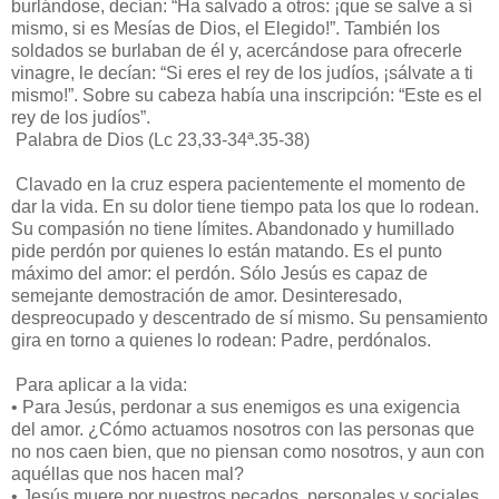
burlándose, decían: “Ha salvado a otros: ¡que se salve a sí
mismo, si es Mesías de Dios, el Elegido!”. También los
soldados se burlaban de él y, acercándose para ofrecerle
vinagre, le decían: “Si eres el rey de los judíos, ¡sálvate a ti
mismo!”. Sobre su cabeza había una inscripción: “Este es el
rey de los judíos”.
Palabra de Dios (Lc 23,33-34ª.35-38)
Clavado en la cruz espera pacientemente el momento de
dar la vida. En su dolor tiene tiempo pata los que lo rodean.
Su compasión no tiene límites. Abandonado y humillado
pide perdón por quienes lo están matando. Es el punto
máximo del amor: el perdón. Sólo Jesús es capaz de
semejante demostración de amor. Desinteresado,
despreocupado y descentrado de sí mismo. Su pensamiento
gira en torno a quienes lo rodean: Padre, perdónalos.
Para aplicar a la vida:
•
Para Jesús, perdonar a sus enemigos es una exigencia
del amor. ¿Cómo actuamos nosotros con las personas que
no nos caen bien, que no piensan como nosotros, y aun con
aquéllas que nos hacen mal?
•
Jesús muere por nuestros pecados, personales y sociales.