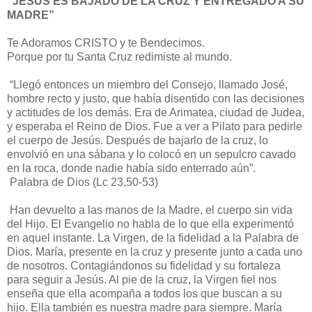
“JESÚS ES BAJADO DE LA CRUZ Y ENTREGADO A SU
MADRE”
Te Adoramos CRISTO y te Bendecimos.
Porque por tu Santa Cruz redimiste al mundo.
“Llegó entonces un miembro del Consejo, llamado José,
hombre recto y justo, que había disentido con las decisiones
y actitudes de los demás. Era de Arimatea, ciudad de Judea,
y esperaba el Reino de Dios. Fue a ver a Pilato para pedirle
el cuerpo de Jesús. Después de bajarlo de la cruz, lo
envolvió en una sábana y lo colocó en un sepulcro cavado
en la roca, donde nadie había sido enterrado aún”.
Palabra de Dios (Lc 23,50-53)
Han devuelto a las manos de la Madre, el cuerpo sin vida
del Hijo. El Evangelio no habla de lo que ella experimentó
en aquel instante. La Virgen, de la fidelidad a la Palabra de
Dios. María, presente en la cruz y presente junto a cada uno
de nosotros. Contagiándonos su fidelidad y su fortaleza
para seguir a Jesús. Al pie de la cruz, la Virgen fiel nos
enseña que ella acompaña a todos los que buscan a su
hijo. Ella también es nuestra madre para siempre. María