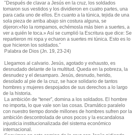
"Después de clavar a Jesús en la cruz, los soldados
tomaron sus vestidos y los dividieron en cuatro partes, una
para cada uno de ellos. En cuanto a la túnica, tejida de una
sola pieza de arriba abajo sin costura alguna, se
dijeron:«No la rompamos, echémosla más bien a suertes, a
ver a quién le toca.» Así se cumplió la Escritura que dice: Se
repartieron mi ropa y echaron a suertes mi túnica. Esto es lo
que hicieron los soldados."
Palabra de Dios (Jn. 19, 23-24)
Llegamos al calvario. Jesús, agotado y exhausto, es
desnudado delante de la multitud. Queda en la pobreza, la
desnudez y el desamparo. Jesús, desnudo, herido,
desolado al pie de la cruz, se hace solidario de tantos
hombres y mujeres despojados de sus derechos a lo largo
de la historia.
La ambición de “tener”, domina a los soldados. El hombre
no importa, lo que vale son las cosas. Dramático paralelo
con nuestro tiempo donde millones de hombres sufren por la
ambición descontrolada de unos pocos y la escandalosa
injusticia institucionalizada del sistema económico
internacional.