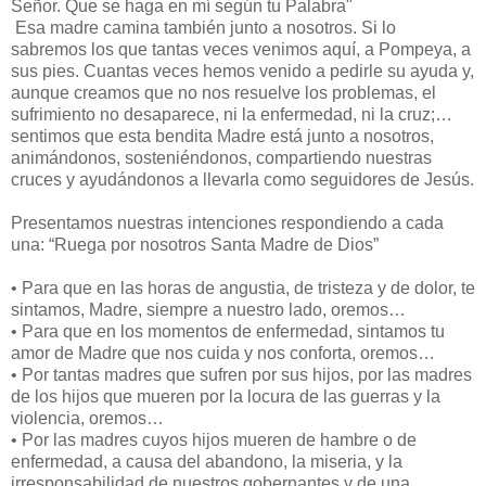
Señor. Que se haga en mí según tu Palabra"
Esa madre camina también junto a nosotros. Si lo
sabremos los que tantas veces venimos aquí, a Pompeya, a
sus pies. Cuantas veces hemos venido a pedirle su ayuda y,
aunque creamos que no nos resuelve los problemas, el
sufrimiento no desaparece, ni la enfermedad, ni la cruz;…
sentimos que esta bendita Madre está junto a nosotros,
animándonos, sosteniéndonos, compartiendo nuestras
cruces y ayudándonos a llevarla como seguidores de Jesús.
Presentamos nuestras intenciones respondiendo a cada
una: “Ruega por nosotros Santa Madre de Dios”
•
Para que en las horas de angustia, de tristeza y de dolor, te
sintamos, Madre, siempre a nuestro lado, oremos…
•
Para que en los momentos de enfermedad, sintamos tu
amor de Madre que nos cuida y nos conforta, oremos…
•
Por tantas madres que sufren por sus hijos, por las madres
de los hijos que mueren por la locura de las guerras y la
violencia, oremos…
•
Por las madres cuyos hijos mueren de hambre o de
enfermedad, a causa del abandono, la miseria, y la
irresponsabilidad de nuestros gobernantes y de una