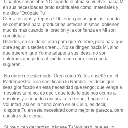
Cuantos cosas obro YO cuando el alma se vuelve hacia MI
en sus necesidades tanto espirituales como materiales y
me dice “Ocúpate Tu”.
Cierra los ojos y reposa ! Obtienen pocas gracias cuando
se confunden para producirlas ustedes mismos, obtienen
muchísimas cuando la oración y la confianza en Mi son
completas:
Ustedes, en su dolor, oran para que Yo obre, pero para que
obre según ustedes creen… No se dirigen hacia Mi, sino
que quieren que Yo me adapte a sus ideas, no son
enfermos que piden al médico una cura, sino que la
sugieren.
No obren de este modo. Oren como Yo les enseñé en el
Padrenuestro: Sea santificado tu Nombre, es decir, que
seas glorificado en esta necesidad que tengo; que venga a
nosotros tu reino, es decir, que todo lo que nos ocurre a
nosotros y al mundo concurra a tu Reino; hágase tu
Voluntad así en la tierra como en el Cielo, es decir,
dispone Tu en esta necesidad como mejor te parezca, para
nuestra vida eterna.
Si me dicen de verdad: hágase Tu Voluntad, que es lo