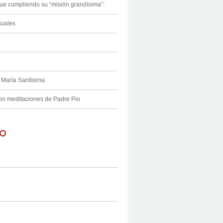
igue cumpliendo su “misión grandísima”:
tuales
 Marìa Santìsima.
n meditaciones de Padre Pio