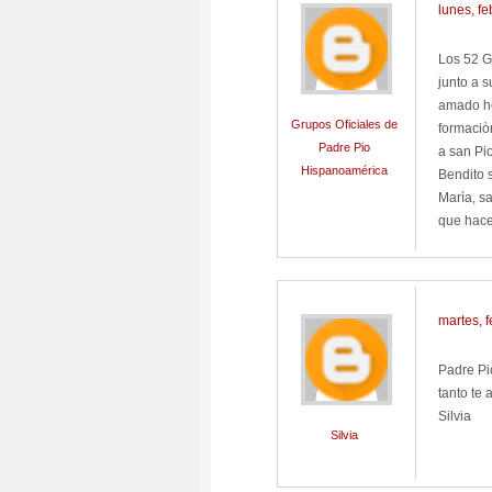
lunes, f
Los 52 G
junto a 
amado he
Grupos Oficiales de
formaciòn
Padre Pio
a san Pio
Hispanoamérica
Bendito 
Marìa, sa
que hace
martes, 
Padre Pi
tanto te
Silvia
Silvia