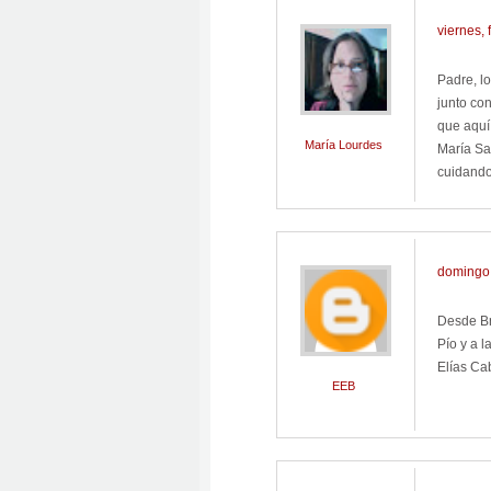
viernes, 
Padre, l
junto co
que aquí
María Lourdes
María Sa
cuidando.
domingo,
Desde Br
Pío y a 
Elías Ca
EEB