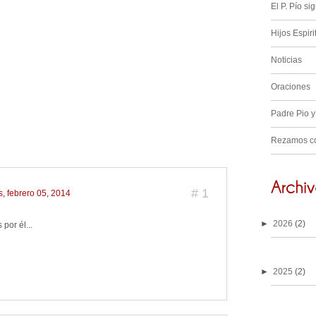
El P. Pío s
Hijos Espiri
Noticias
Oraciones
Padre Pio y
Rezamos co
#
1
s, febrero 05, 2014
►
2026
(2)
por él...
►
2025
(2)