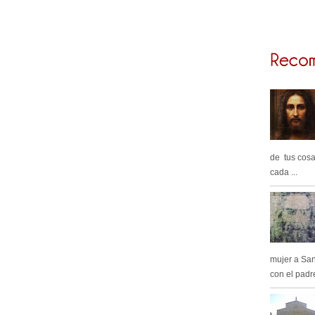
de tus cosa
cada ...
mujer a Sa
con el padre