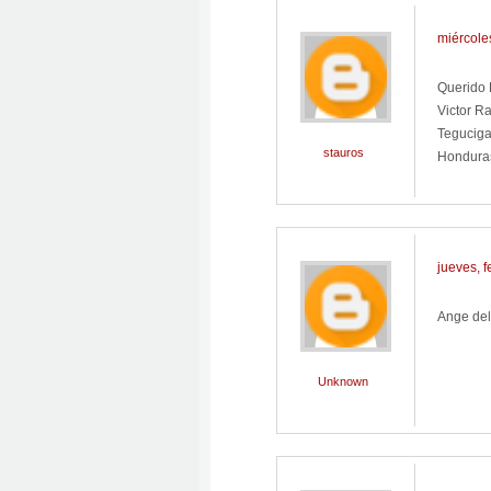
miércole
Querido 
Victor R
Teguciga
stauros
Hondura
jueves, 
Ange del
Unknown