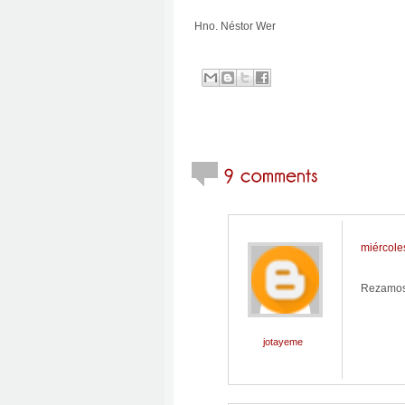
Hno. Néstor Wer
miércole
Rezamos 
jotayeme