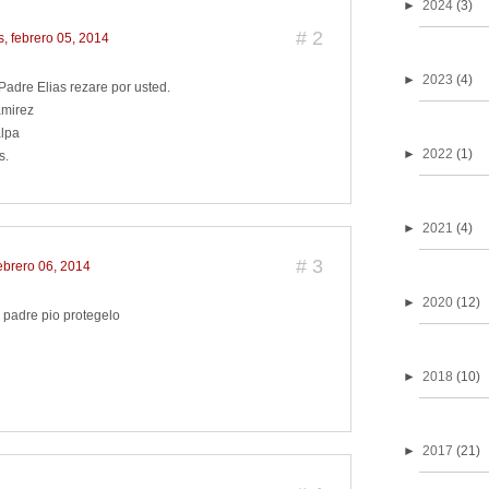
►
2024
(3)
#
2
s, febrero 05, 2014
►
2023
(4)
Padre Elias rezare por usted.
amirez
lpa
►
2022
(1)
s.
►
2021
(4)
#
3
febrero 06, 2014
►
2020
(12)
 padre pio protegelo
►
2018
(10)
►
2017
(21)