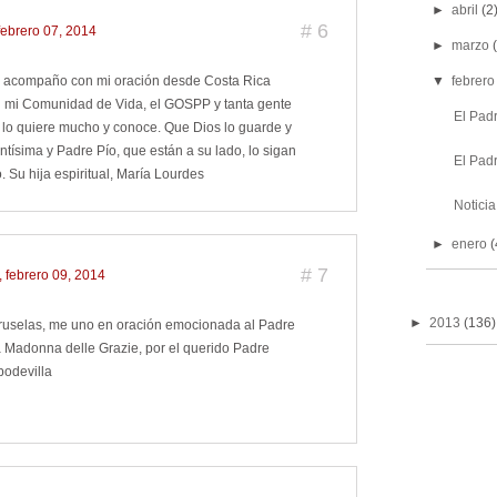
►
abril
(2
#
6
febrero 07, 2014
►
marzo
o acompaño con mi oración desde Costa Rica
▼
febrero
n mi Comunidad de Vida, el GOSPP y tanta gente
El Padr
 lo quiere mucho y conoce. Que Dios lo guarde y
ntísima y Padre Pío, que están a su lado, lo sigan
El Padr
 Su hija espiritual, María Lourdes
Noticia
►
enero
(
#
7
 febrero 09, 2014
►
2013
(136)
uselas, me uno en oración emocionada al Padre
la Madonna delle Grazie, por el querido Padre
bodevilla