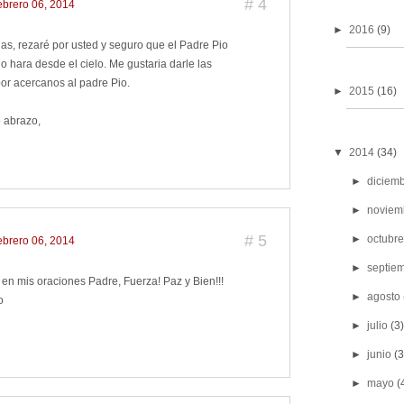
#
4
febrero 06, 2014
►
2016
(9)
ias, rezaré por usted y seguro que el Padre Pio
o hara desde el cielo. Me gustaria darle las
por acercanos al padre Pio.
►
2015
(16)
e abrazo,
▼
2014
(34)
►
diciem
►
noviem
#
5
►
octubre
febrero 06, 2014
►
septie
 en mis oraciones Padre, Fuerza! Paz y Bien!!!
►
agosto
o
►
julio
(3)
►
junio
(3
►
mayo
(