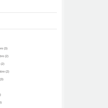
bre
(3)
bre
(2)
(2)
mbre
(2)
(3)
)
4)