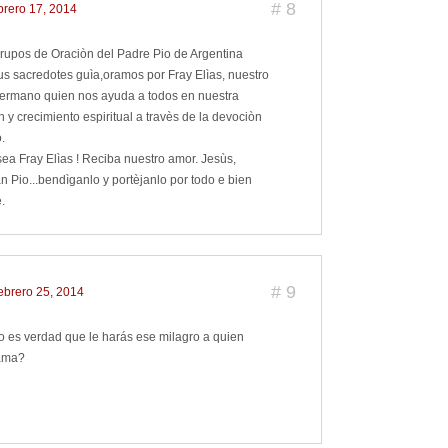
#
8
ebrero 17, 2014
rupos de Oraciòn del Padre Pio de Argentina
sus sacredotes guìa,oramos por Fray Elìas, nuestro
rmano quien nos ayuda a todos en nuestra
 y crecimiento espiritual a travès de la devociòn
.
sea Fray Elìas ! Reciba nuestro amor. Jesùs,
n Pio...bendìganlo y portèjanlo por todo e bien
.
#
9
febrero 25, 2014
o es verdad que le harás ese milagro a quien
 ama?