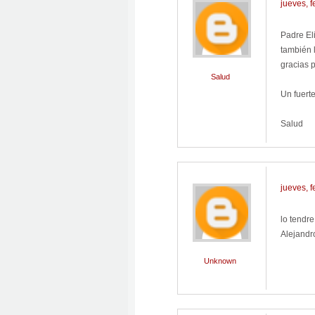
jueves, 
Padre El
también l
gracias 
Salud
Un fuert
Salud
jueves, 
lo tendre
Alejandr
Unknown