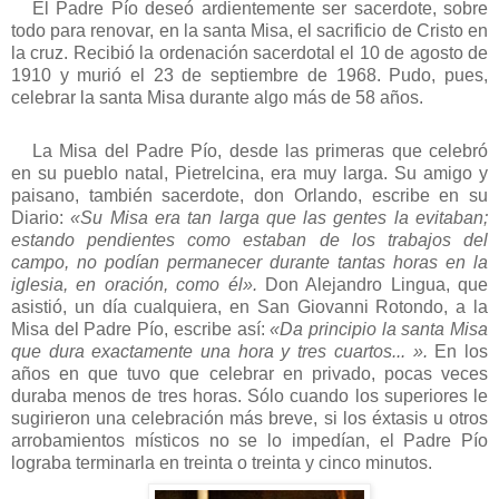
El Padre Pío deseó ardientemente ser sacerdote, sobre
todo para renovar, en la santa Misa, el sacrificio de Cristo en
la cruz. Recibió la ordenación sacerdotal el 10 de agosto de
1910 y murió el 23 de septiembre de 1968. Pudo, pues,
celebrar la santa Misa durante algo más de 58 años.
La Misa del Padre Pío, desde las primeras que celebró
en su pueblo natal, Pietrelcina, era muy larga. Su amigo y
paisano, también sacerdote, don Orlando, escribe en su
Diario:
«Su
Misa era tan larga que las gentes la evitaban;
estando pendientes como estaban de los trabajos del
campo, no podían permanecer durante tantas horas en la
iglesia, en oración, como él».
Don Alejandro Lingua, que
asistió, un día cualquiera, en San Giovanni Rotondo, a la
Misa del Padre Pío, escribe así:
«Da principio la santa Misa
que dura exactamente una hora y tres cuartos... ».
En los
años en que tuvo que celebrar en privado, pocas veces
duraba menos de tres horas. Sólo cuando los superiores le
sugirieron una celebración más breve, si los éxtasis u otros
arrobamientos místicos no se lo impedían, el Padre Pío
lograba terminarla en treinta o treinta y cinco minutos.