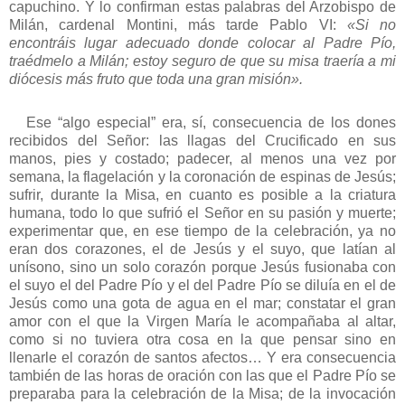
capuchino. Y lo confirman estas palabras del Arzobispo de
Milán, cardenal Montini, más tarde Pablo VI:
«Si
no
encontráis lugar adecuado donde colocar al Padre Pío,
traédmelo a Milán; estoy seguro de que su misa traería a mi
diócesis más fruto que toda una gran misión».
Ese “algo especial” era, sí, consecuencia de los dones
recibidos del Señor: las llagas del Crucificado en sus
manos, pies y costado; padecer, al menos una vez por
semana, la flagelación y la coronación de espinas de Jesús;
sufrir, durante la Misa, en cuanto es posible a la criatura
humana, todo lo que sufrió el Señor en su pasión y muerte;
experimentar que, en ese tiempo de la celebración, ya no
eran dos corazones, el de Jesús y el suyo, que latían al
unísono, sino un solo corazón porque Jesús fusionaba con
el suyo el del Padre Pío y el del Padre Pío se diluía en el de
Jesús como una gota de agua en el mar; constatar el gran
amor con el que la Virgen María le acompañaba al altar,
como si no tuviera otra cosa en la que pensar sino en
llenarle el corazón de santos afectos… Y era consecuencia
también de las horas de oración con las que el Padre Pío se
preparaba para la celebración de la Misa; de la invocación