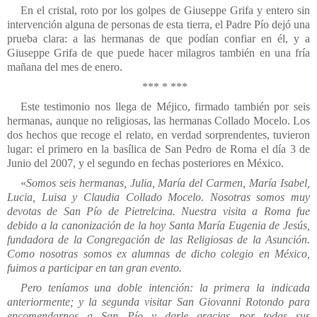
En el cristal, roto por los golpes de Giuseppe Grifa y entero sin
intervención alguna de personas de esta tierra, el Padre Pío dejó una
prueba clara: a las hermanas de que podían confiar en él, y a
Giuseppe Grifa de que puede hacer milagros también en una fría
mañana del mes de enero.
*** * ***
Este testimonio nos llega de Méjico, firmado también por seis
hermanas, aunque no religiosas, las hermanas Collado Mocelo. Los
dos hechos que recoge el relato, en verdad sorprendentes, tuvieron
lugar: el primero en la basílica de San Pedro de Roma el día 3 de
Junio del 2007, y el segundo en fechas posteriores en México.
«
Somos seis hermanas, Julia, María del Carmen, María Isabel,
Lucia, Luisa y Claudia Collado Mocelo. Nosotras somos muy
devotas de San Pío de Pietrelcina. Nuestra visita a Roma fue
debido a la canonización de la hoy Santa María Eugenia de Jesús,
fundadora de la Congregación de las Religiosas de la Asunción.
Como nosotras somos ex alumnas de dicho colegio en México,
fuimos a participar en tan gran evento.
Pero teníamos una doble intención: la primera la indicada
anteriormente; y la segunda visitar San Giovanni Rotondo para
encomendarnos a San Pío y darle gracias por todas sus