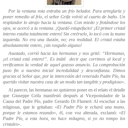
Por la ventana rota entraba un frío helador. Para arreglarla y
poner remedio al frío, el señor Grifa volvió al cuarto de baño. Un
resplandor lo atrajo hacia la ventana. Con miedo y frotándose los
ojos, se acercó a la ventana. ¡Quedó estupefacto! ¡El primer cristal
interno estaba totalmente entero! Sin creérselo, lo tocó con la mano
izquierda. No era una ilusión, no; era realidad. El cristal estaba
absolutamente entero, ¡sin rasguño alguno!
Asustado, corrió hacia las hermanas y nos gritó: “Hermanas,
¡el cristal está entero!”. Es inútil decir que corrimos al local y
verificamos la verdad de aquel gozoso anuncio. La comprobación
puso fin a nuestra inicial incredulidad y desconfianza. Dimos
gracias al Señor que, por la intercesión del venerado Padre Pío, ha
querido visitar nuestra casa de un modo tan tangible y prodigioso
».
Al parecer, las hermanas no quisieron poner en el relato el detalle
que Giuseppe Grifa manifestó después al Vicepostulador de la
Causa del Padre Pío, padre Gerardo Di Flumeri: Al escuchar a las
religiosas, que le gritaban: «
El Padre Pío te echará una mano,
porque le estamos rezando
», él, con voz alterada, exclamó: «
El
Padre Pío, a esta hora, no hace milagros, si yo no rompo los
cristales
».